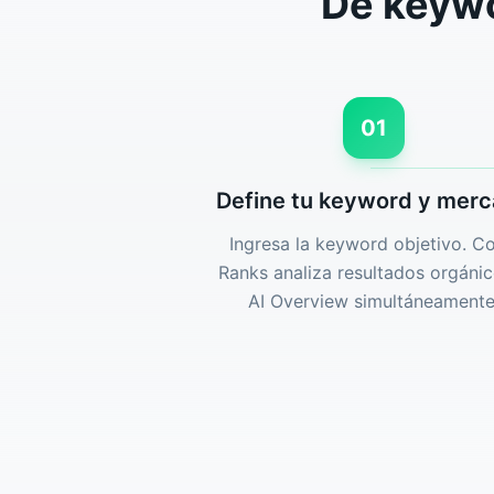
De keywo
01
Define tu keyword y mer
Ingresa la keyword objetivo. C
Ranks analiza resultados orgánic
AI Overview simultáneamente