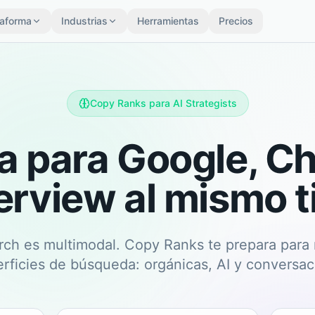
taforma
Industrias
Herramientas
Precios
Copy Ranks para AI Strategists
a para Google, C
erview al mismo 
arch es multimodal. Copy Ranks te prepara para
erficies de búsqueda: orgánicas, AI y conversac