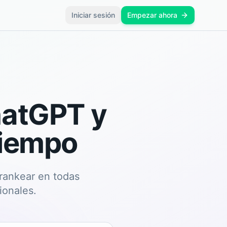
Iniciar sesión
Empezar ahora
hatGPT y
tiempo
 rankear en todas
ionales.