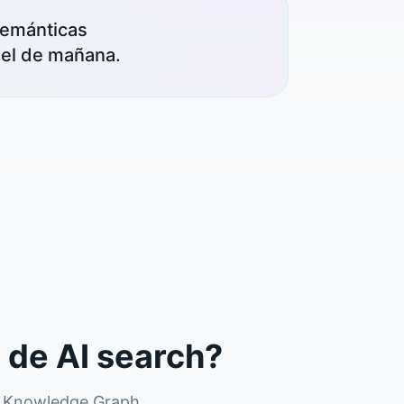
semánticas
 el de mañana.
 de AI search?
s, Knowledge Graph