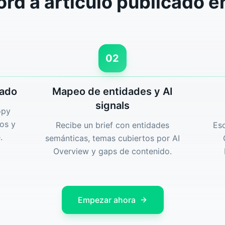
rd a artículo publicado e
02
cado
Mapeo de entidades y AI
signals
opy
os y
Recibe un brief con entidades
Es
.
semánticas, temas cubiertos por AI
Overview y gaps de contenido.
Empezar ahora