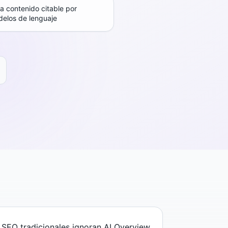
a contenido citable por
elos de lenguaje
 SEO tradicionales ignoran AI Overview