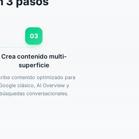
n 3 pasos
03
Crea contenido multi-
superficie
cribe contenido optimizado para
Google clásico, AI Overview y
búsquedas conversacionales.