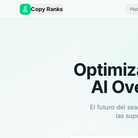
Copy Ranks
Pla
Optimiz
AI Ov
El futuro del se
las sup