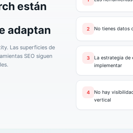
rch están
se adaptan
No tienes datos 
2
ty. Las superficies de
rramientas SEO siguen
La estrategia de
3
les.
implementar
No hay visibilid
4
vertical