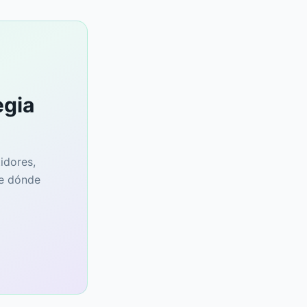
egia
idores,
te dónde