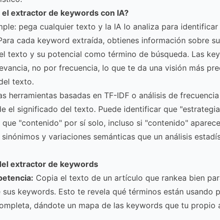
el extractor de keywords con IA?
ple: pega cualquier texto y la IA lo analiza para identifica
Para cada keyword extraída, obtienes información sobre s
del texto y su potencial como término de búsqueda. Las ke
levancia, no por frecuencia, lo que te da una visión más pre
del texto.
las herramientas basadas en TF-IDF o análisis de frecuencia
e el significado del texto. Puede identificar que "estrategi
 que "contenido" por sí solo, incluso si "contenido" aparec
sinónimos y variaciones semánticas que un análisis estadís
del extractor de keywords
petencia:
Copia el texto de un artículo que rankea bien pa
e sus keywords. Esto te revela qué términos están usando pa
ompleta, dándote un mapa de las keywords que tu propio a