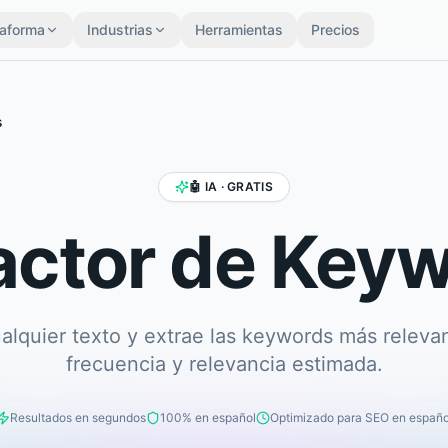
taforma
Industrias
Herramientas
Precios
s
🤖 IA · GRATIS
actor de Key
alquier texto y extrae las keywords más releva
frecuencia y relevancia estimada.
Resultados en segundos
100% en español
Optimizado para SEO en españo