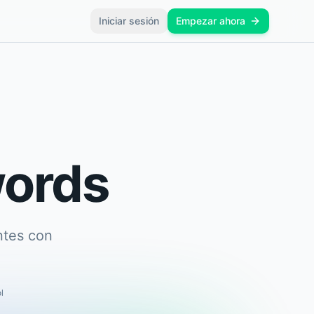
Iniciar sesión
Empezar ahora
words
ntes con
l