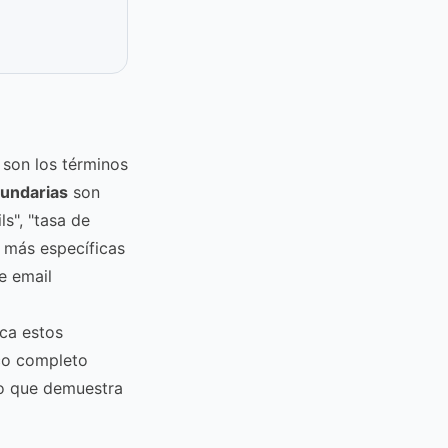
son los términos
undarias
son
s", "tasa de
 más específicas
e email
ica estos
ico completo
do que demuestra