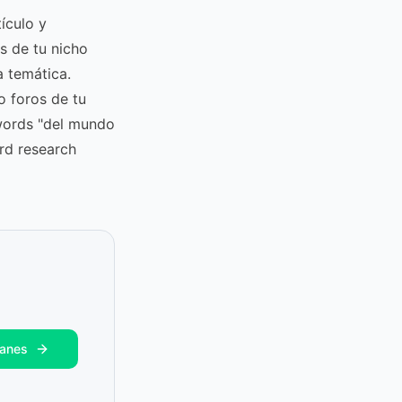
ículo y
s de tu nicho
 temática.
o foros de tu
ywords "del mundo
rd research
lanes