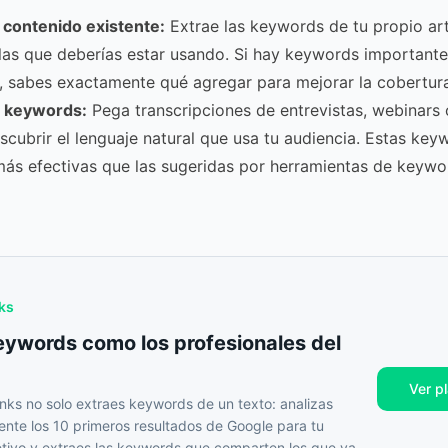
 contenido existente:
Extrae las keywords de tu propio art
as que deberías estar usando. Si hay keywords importante
 sabes exactamente qué agregar para mejorar la cobertura
e keywords:
Pega transcripciones de entrevistas, webinars 
escubrir el lenguaje natural que usa tu audiencia. Estas ke
 más efectivas que las sugeridas por herramientas de keywo
ks
eywords como los profesionales del
Ver p
ks no solo extraes keywords de un texto: analizas
nte los 10 primeros resultados de Google para tu
tivo y extraes las keywords que comparten los que ya