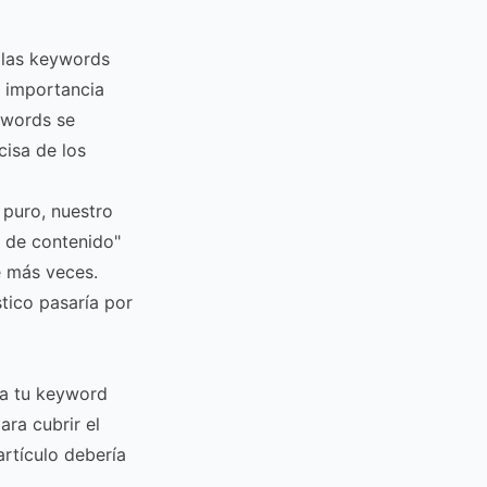
r las keywords
u importancia
ywords se
cisa de los
 puro, nuestro
a de contenido"
e más veces.
tico pasaría por
ra tu keyword
ra cubrir el
rtículo debería