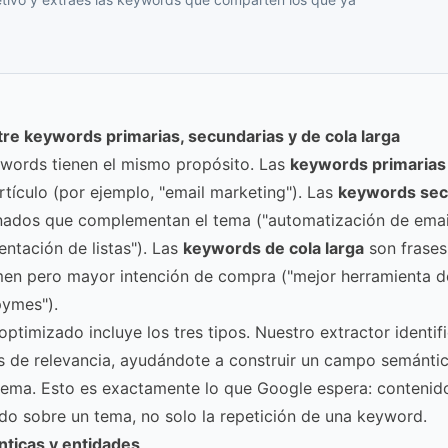
tre keywords primarias, secundarias y de cola larga
ywords tienen el mismo propósito. Las
keywords primarias
rtículo (por ejemplo, "email marketing"). Las
keywords sec
nados que complementan el tema ("automatización de email
entación de listas"). Las
keywords de cola larga
son frases
en pero mayor intención de compra ("mejor herramienta d
pymes").
optimizado incluye los tres tipos. Nuestro extractor identif
es de relevancia, ayudándote a construir un campo semánt
 tema. Esto es exactamente lo que Google espera: conteni
do sobre un tema, no solo la repetición de una keyword.
ticas y entidades