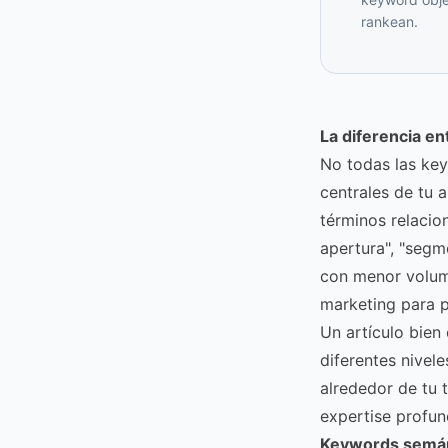
rankean.
La diferencia en
No todas las ke
centrales de tu a
términos relacio
apertura", "segm
con menor volum
marketing para 
Un artículo bien 
diferentes nivel
alrededor de tu
expertise profun
Keywords semán