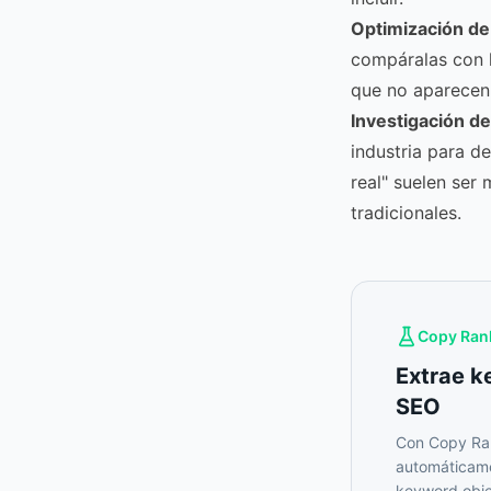
Optimización de
compáralas con l
que no aparecen,
Investigación d
industria para d
real" suelen ser
tradicionales.
Copy Ran
Extrae k
SEO
Con Copy Ran
automáticame
keyword obje