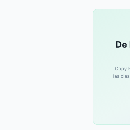
De 
Copy R
las cla