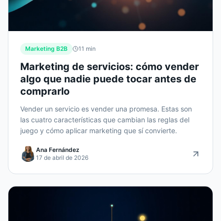
Marketing B2B
11
min
Marketing de servicios: cómo vender
algo que nadie puede tocar antes de
comprarlo
Vender un servicio es vender una promesa. Estas son
las cuatro características que cambian las reglas del
juego y cómo aplicar marketing que sí convierte.
Ana Fernández
17 de abril de 2026